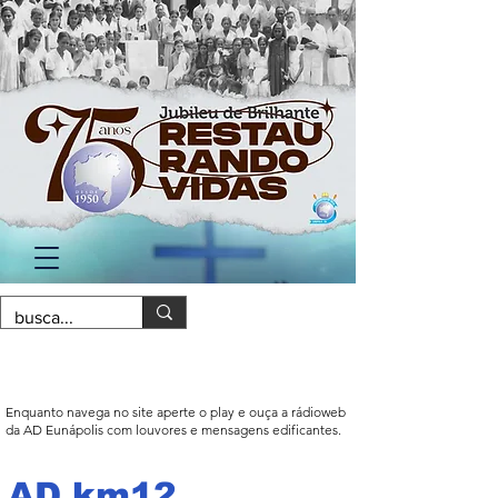
Enquanto navega no site aperte o play e ouça a rádioweb
da AD Eunápolis com louvores e mensagens edificantes.
AD km12